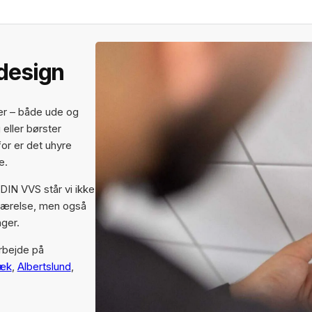
 design
er – både ude og
eller børster
for er det uhyre
e.
DIN VVS står vi ikke
deværelse, men også
nger.
rbejde på
bæk
,
Albertslund
,