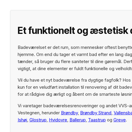
Et funktionelt og æstetisk
Badeværelset er det rum, som mennesker oftest benytt
hjemme. Om end du tager et varmt bad efter en lang dag 
tænder, så bruger du flere saniteter til dine gøremål. Der
vigtigt, at dine elementer er fuldt funktionelle og velholdt
Vil du have et nyt badeværelse fra dygtige fagfolk? Hos 
kun for en veludført installation til renovering af dit ba
for at rådgive dig ærligt og åbent om de smarteste løsni
Vi varetager badeværelsesrenoveringer og andet VVS-a
Vestegnen, herunder
Brøndby
,
Brøndby Strand
,
Vallens
Ishøj
,
Glostrup
,
Hvidovre
,
Ballerup
,
Taastrup
og
Greve
.