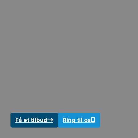
Renoveri
Få mest muligt ud af en renovering af
Få et tilbud
Ring til os
Kontakt os
27 41 00 70