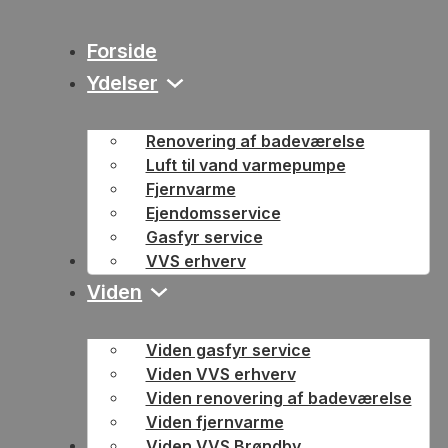
Forside
Ydelser
Renovering af badeværelse
Luft til vand varmepumpe
Fjernvarme
Ejendomsservice
Gasfyr service
Blog
VVS erhverv
Viden
Viden gasfyr service
Viden VVS erhverv
Viden renovering af badeværelse
Viden fjernvarme
Job
Viden VVS Brøndby