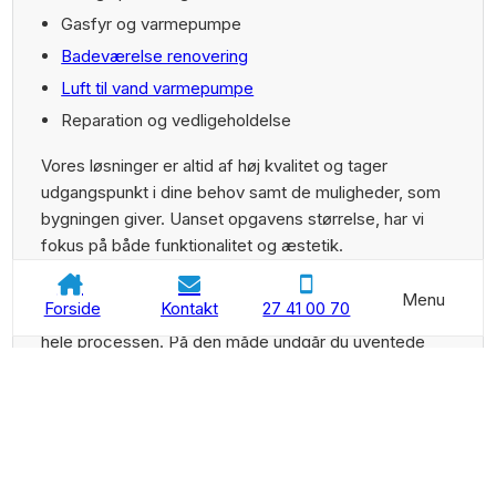
Gasfyr og varmepumpe
Badeværelse renovering
Luft til vand varmepumpe
Reparation og vedligeholdelse
Vores løsninger er altid af høj kvalitet og tager
udgangspunkt i dine behov samt de muligheder, som
bygningen giver. Uanset opgavens størrelse, har vi
fokus på både funktionalitet og æstetik.
Fra den første samtale sørger vi for, at du er godt
Menu
Forside
Kontakt
27 41 00 70
informeret og vi holder dig løbende opdateret gennem
hele processen. På den måde undgår du uventede
overraskelser, når vi afleverer dit færdige VVS-
arbejde.
Få et tilbud