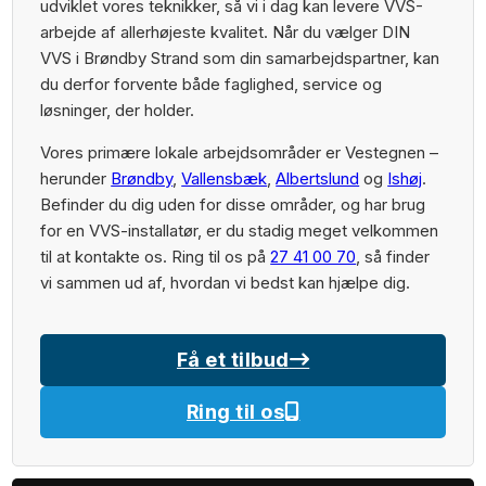
udviklet vores teknikker, så vi i dag kan levere VVS-
arbejde af allerhøjeste kvalitet. Når du vælger DIN
VVS i Brøndby Strand som din samarbejdspartner, kan
du derfor forvente både faglighed, service og
løsninger, der holder.
Vores primære lokale arbejdsområder er Vestegnen –
herunder
Brøndby
,
Vallensbæk
,
Albertslund
og
Ishøj
.
Befinder du dig uden for disse områder, og har brug
for en VVS-installatør, er du stadig meget velkommen
til at kontakte os. Ring til os på
27 41 00 70
, så finder
vi sammen ud af, hvordan vi bedst kan hjælpe dig.
Få et tilbud
Kontakt os
Ring til os
27 41 00 70