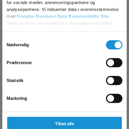
for sociale medier, annonceringspartnere og
analysepartnere. Vi indsamler data i overensstemmelse
med
Googles Business Data Responsibility Site
.
Vores partnere kan kombinere disse data med andre
oplysninger, du har givet dem, eller som de har indsamlet
fra din brug af deres tjenester.
Samtykkevalg
Nødvendig
Se Cookie & Privatlivspolitik
her
Præferencer
Statistik
Marketing
VVS Brøndby Strand
Tillad alle
Hos DIN VVS i Brøndby Strand får du dygtige og erfarne