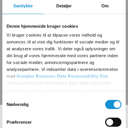
Samtykke
Detaljer
Om
Denne hjemmeside bruger cookies
Vi bruger cookies til at tilpasse vores indhold og
annoncer, til at vise dig funktioner til sociale medier og til
at analysere vores trafik. Vi deler også oplysninger om
din brug af vores hjemmeside med vores partnere inden
for sociale medier, annonceringspartnere og
analysepartnere. Vi indsamler data i overensstemmelse
med
Googles Business Data Responsibility Site
.
Vores partnere kan kombinere disse data med andre
oplysninger, du har givet dem, eller som de har indsamlet
fra din brug af deres tjenester.
Samtykkevalg
Nødvendig
Se Cookie & Privatlivspolitik
her
Viden om VVS til erhverv
Præferencer