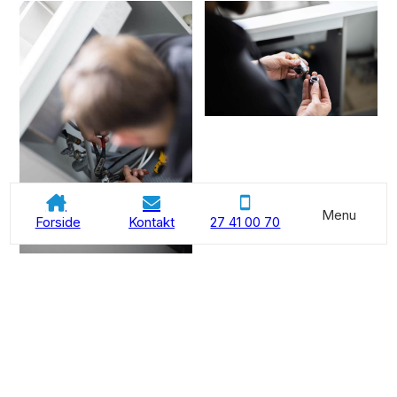
Menu
Forside
Kontakt
27 41 00 70
Hvilke VVS-firmaer tilbyder
serviceaftaler til
erhvervsbygninger?